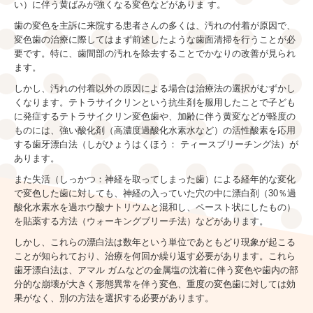
い）に伴う黄ばみが強くなる変色などがありま す。
小児歯科
歯の変色を主訴に来院する患者さんの多くは、汚れの付着が原因で、
審美歯科
変色歯の治療に際してはまず前述したような歯面清掃を行うことが必
要です。特に、歯間部の汚れを除去することでかなりの改善が見られ
ホワイトニング
ます。
しかし、汚れの付着以外の原因による場合は治療法の選択がむずかし
口腔外科
くなります。テトラサイクリンという抗生剤を服用したことで子ども
レーザー治療
に発症するテトラサイクリン変色歯や、加齢に伴う黄変などが軽度の
ものには、強い酸化剤（高濃度過酸化水素水など）の活性酸素を応用
がん治療前後の歯科診察
する歯牙漂白法（しがひょうはくほう： ティースブリーチング法）が
あります。
睡眠時無呼吸症候群
また失活（しっかつ：神経を取ってしまった歯）による経年的な変化
で変色した歯に対しても、神経の入っていた穴の中に漂白剤（30％過
採用情報
酸化水素水を過ホウ酸ナトリウムと混和し、ペースト状にしたもの）
を貼薬する方法（ウォーキングブリーチ法）などがあります。
しかし、これらの漂白法は数年という単位であともどり現象が起こる
ことが知られており、治療を何回か繰り返す必要があります。これら
歯牙漂白法は、アマル ガムなどの金属塩の沈着に伴う変色や歯内の部
分的な崩壊が大きく形態異常を伴う変色、重度の変色歯に対しては効
果がなく、別の方法を選択する必要があります。