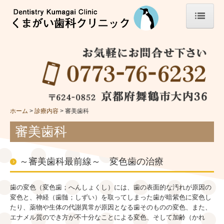
ホーム
医院紹介
診療時間
アクセス
ホーム
診療内容
審美歯科
医療費控除のご案内
審美歯科
診療内容
虫歯
～審美歯科最前線～ 変色歯の治療
歯周病
歯の変色（変色歯；へんしょくし）には、歯の表面的な汚れが原因の
入れ歯
変色と、神経（歯髄；しずい）を取ってしまった歯が暗紫色に変色し
たり、薬物や生体の代謝異常が原因となる歯そのものの変色、また、
インプラント
エナメル質のでき方が不十分なことによる変色、そして加齢（かれ