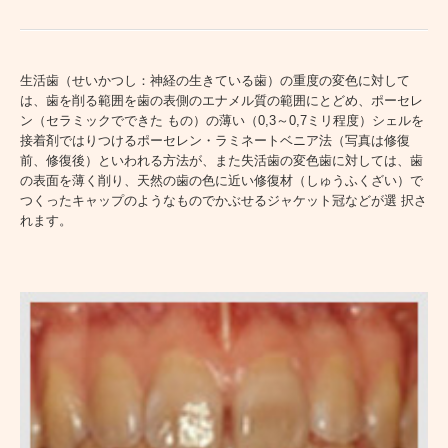
生活歯（せいかつし：神経の生きている歯）の重度の変色に対して
は、歯を削る範囲を歯の表側のエナメル質の範囲にとどめ、ポーセレ
ン（セラミックでできた もの）の薄い（0,3～0,7ミリ程度）シェルを
接着剤ではりつけるポーセレン・ラミネートベニア法（写真は修復
前、修復後）といわれる方法が、また失活歯の変色歯に対しては、歯
の表面を薄く削り、天然の歯の色に近い修復材（しゅうふくざい）で
つくったキャップのようなものでかぶせるジャケット冠などが選 択さ
れます。